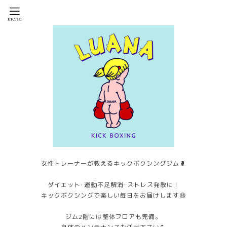
女性トレーナーが教えるキックボクシングジム🥊
ダイエット･運動不足解消･ストレス発散に！
キックボクシングで楽しい毎日をお届けします😆
ジム2階には整体フロアも完備。