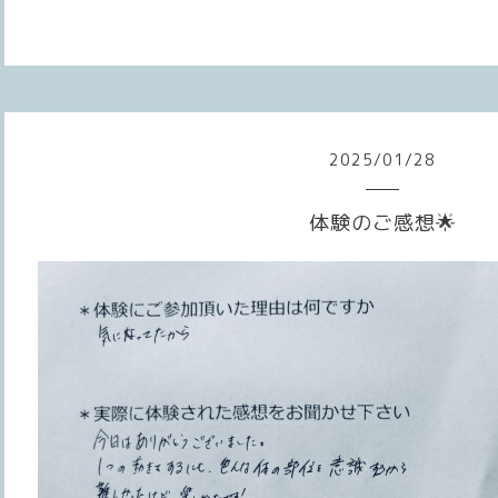
2025
/
01
/
28
体験のご感想🌟