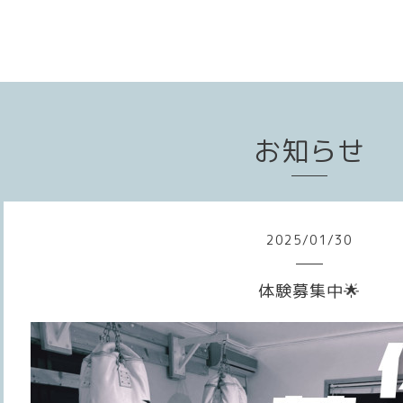
お知らせ
2025
/
01
/
30
体験募集中🌟