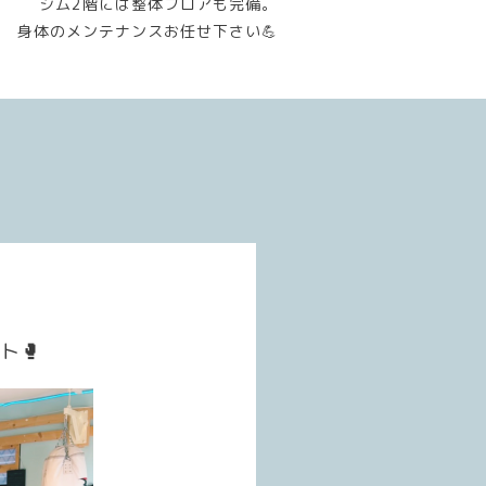
ジム2階には整体フロアも完備。
身体のメンテナンスお任せ下さい💪
ト🥊