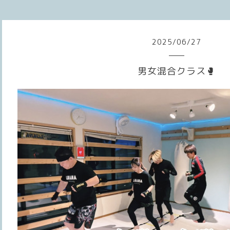
2025
/
06
/
27
男女混合クラス🥊