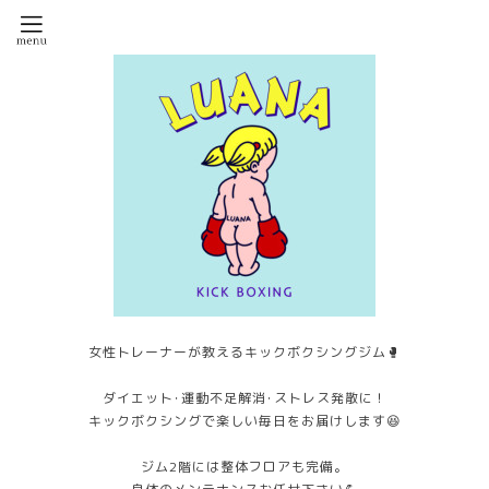
女性トレーナーが教えるキックボクシングジム🥊
ダイエット･運動不足解消･ストレス発散に！
キックボクシングで楽しい毎日をお届けします😆
ジム2階には整体フロアも完備。