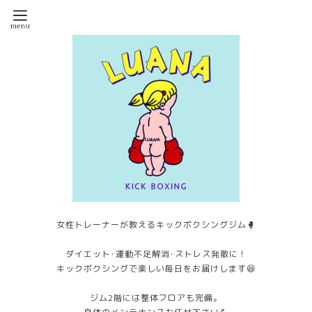
女性トレーナーが教えるキックボクシングジム🥊
ダイエット･運動不足解消･ストレス発散に！
キックボクシングで楽しい毎日をお届けします😆
ジム2階には整体フロアも完備。