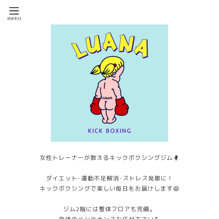
女性トレーナーが教えるキックボクシングジム🥊
ダイエット･運動不足解消･ストレス発散に！
キックボクシングで楽しい毎日をお届けします😆
ジム2階には整体フロアも完備。