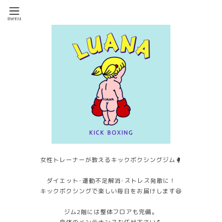
女性トレーナーが教えるキックボクシングジム🥊
ダイエット･運動不足解消･ストレス発散に！
キックボクシングで楽しい毎日をお届けします😆
ジム2階には整体フロアも完備。