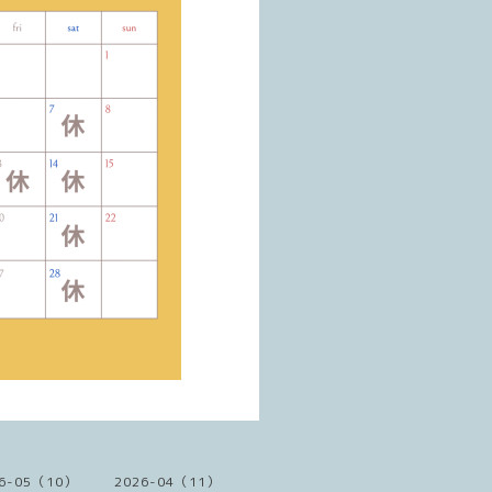
6-05（10）
2026-04（11）