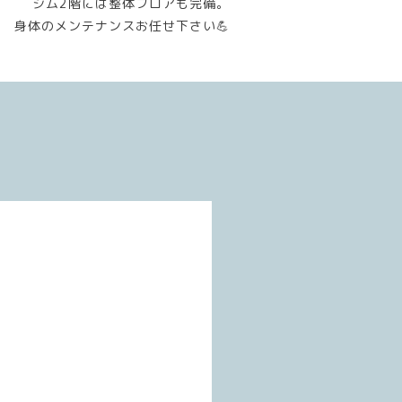
ジム2階には整体フロアも完備。
身体のメンテナンスお任せ下さい💪