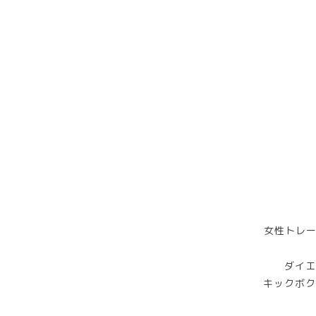
女性トレー
ダイエ
キックボク