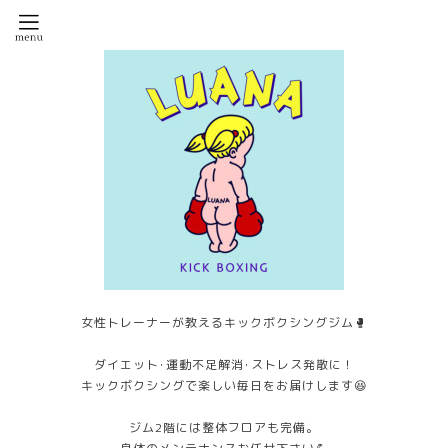
女性トレーナーが教えるキックボクシングジム🥊
ダイエット･運動不足解消･ストレス発散に！
キックボクシングで楽しい毎日をお届けします😆
ジム2階には整体フロアも完備。