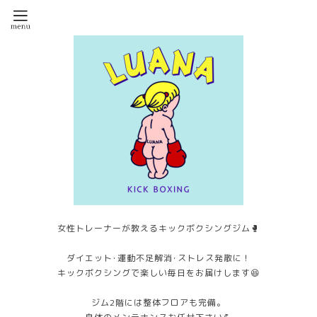
女性トレーナーが教えるキックボクシングジム🥊
ダイエット･運動不足解消･ストレス発散に！
キックボクシングで楽しい毎日をお届けします😆
ジム2階には整体フロアも完備。