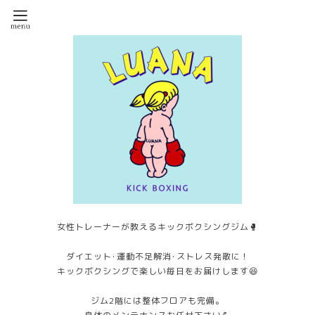
女性トレーナーが教えるキックボクシングジム🥊
ダイエット･運動不足解消･ストレス発散に！
キックボクシングで楽しい毎日をお届けします😆
ジム2階には整体フロアも完備。