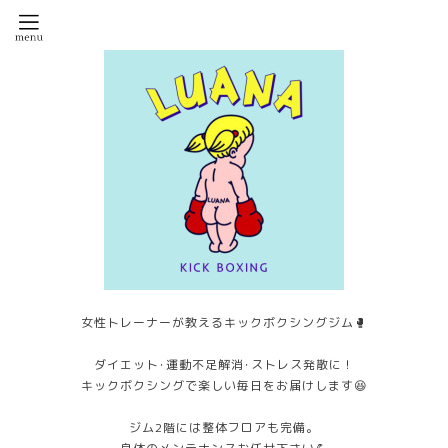
女性トレーナーが教えるキックボクシングジム🥊
ダイエット･運動不足解消･ストレス発散に！
キックボクシングで楽しい毎日をお届けします😆
ジム2階には整体フロアも完備。