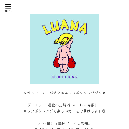
女性トレーナーが教えるキックボクシングジム🥊
ダイエット･運動不足解消･ストレス発散に！
キックボクシングで楽しい毎日をお届けします😆
ジム2階には整体フロアも完備。