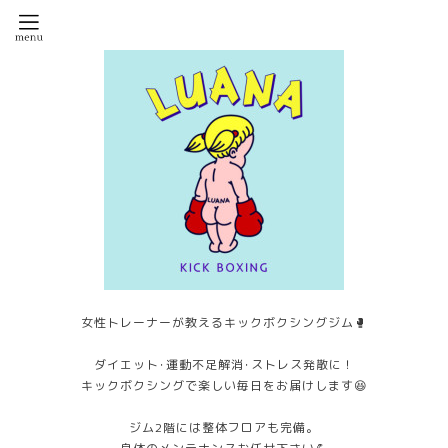
女性トレーナーが教えるキックボクシングジム🥊
ダイエット･運動不足解消･ストレス発散に！
キックボクシングで楽しい毎日をお届けします😆
ジム2階には整体フロアも完備。