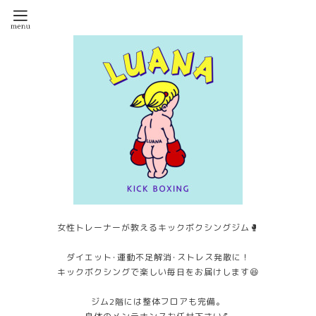
女性トレーナーが教えるキックボクシングジム🥊
ダイエット･運動不足解消･ストレス発散に！
キックボクシングで楽しい毎日をお届けします😆
ジム2階には整体フロアも完備。