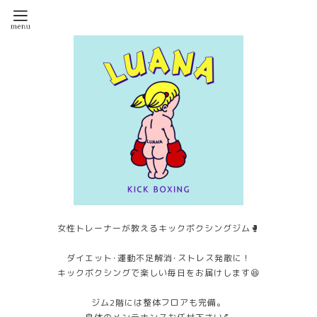
女性トレーナーが教えるキックボクシングジム🥊
ダイエット･運動不足解消･ストレス発散に！
キックボクシングで楽しい毎日をお届けします😆
ジム2階には整体フロアも完備。