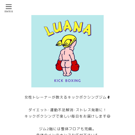
女性トレーナーが教えるキックボクシングジム🥊
ダイエット･運動不足解消･ストレス発散に！
キックボクシングで楽しい毎日をお届けします😆
ジム2階には整体フロアも完備。