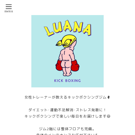
女性トレーナーが教えるキックボクシングジム🥊
ダイエット･運動不足解消･ストレス発散に！
キックボクシングで楽しい毎日をお届けします😆
ジム2階には整体フロアも完備。