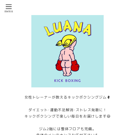
女性トレーナーが教えるキックボクシングジム🥊
ダイエット･運動不足解消･ストレス発散に！
キックボクシングで楽しい毎日をお届けします😆
ジム2階には整体フロアも完備。