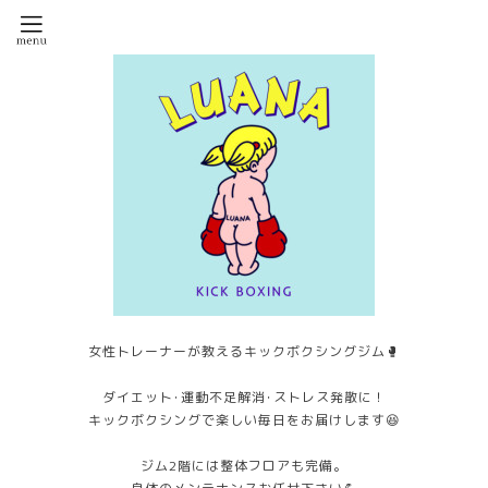
女性トレーナーが教えるキックボクシングジム🥊
ダイエット･運動不足解消･ストレス発散に！
キックボクシングで楽しい毎日をお届けします😆
ジム2階には整体フロアも完備。