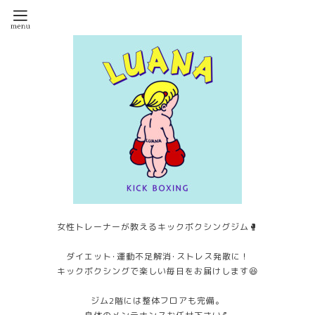
女性トレーナーが教えるキックボクシングジム🥊
ダイエット･運動不足解消･ストレス発散に！
キックボクシングで楽しい毎日をお届けします😆
ジム2階には整体フロアも完備。