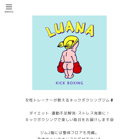
女性トレーナーが教えるキックボクシングジム🥊
ダイエット･運動不足解消･ストレス発散に！
キックボクシングで楽しい毎日をお届けします😆
ジム2階には整体フロアも完備。