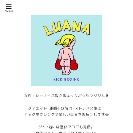
女性トレーナーが教えるキックボクシングジム🥊
ダイエット･運動不足解消･ストレス発散に！
キックボクシングで楽しい毎日をお届けします😆
ジム2階には整体フロアも完備。