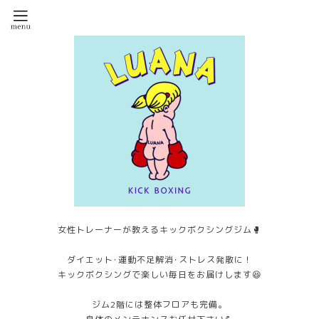
女性トレーナーが教えるキックボクシングジム🥊
ダイエット･運動不足解消･ストレス発散に！
キックボクシングで楽しい毎日をお届けします😆
ジム2階には整体フロアも完備。