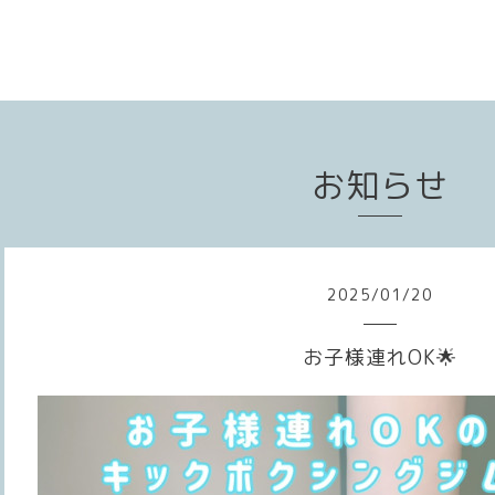
お知らせ
2025
/
01
/
20
お子様連れOK🌟