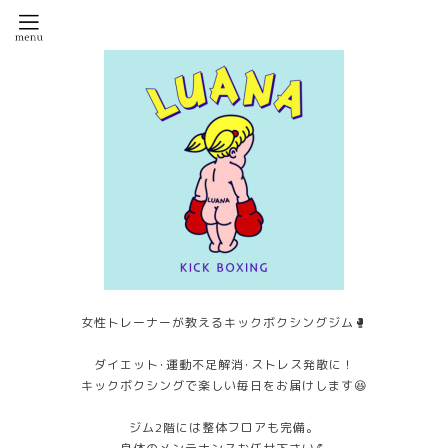
女性トレーナーが教えるキックボクシングジム🥊
ダイエット･運動不足解消･ストレス発散に！
キックボクシングで楽しい毎日をお届けします😆
ジム2階には整体フロアも完備。