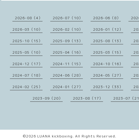
2026-08（4）
2026-07（10）
2026-06（8）
202
2026-03（10）
2026-02（10）
2026-01（12）
20
2025-10（15）
2025-09（13）
2025-08（13）
20
2025-05（10）
2025-04（16）
2025-03（15）
20
2024-12（17）
2024-11（15）
2024-10（16）
20
2024-07（18）
2024-06（28）
2024-05（27）
20
2024-02（25）
2024-01（27）
2023-12（33）
20
2023-09（20）
2023-08（17）
2023-07（2
©2026
LUANA kickboxing
. All Rights Reserved.