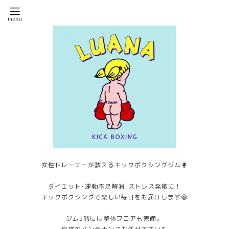
女性トレーナーが教えるキックボクシングジム🥊
ダイエット･運動不足解消･ストレス発散に！
キックボクシングで楽しい毎日をお届けします😆
ジム2階には整体フロアも完備。