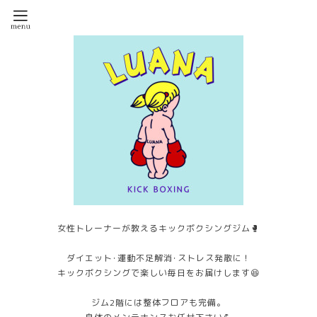
女性トレーナーが教えるキックボクシングジム🥊
ダイエット･運動不足解消･ストレス発散に！
キックボクシングで楽しい毎日をお届けします😆
ジム2階には整体フロアも完備。