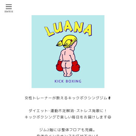
女性トレーナーが教えるキックボクシングジム🥊
ダイエット･運動不足解消･ストレス発散に！
キックボクシングで楽しい毎日をお届けします😆
ジム2階には整体フロアも完備。