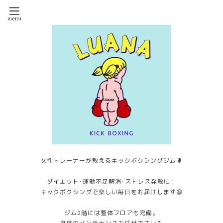
女性トレーナーが教えるキックボクシングジム🥊
ダイエット･運動不足解消･ストレス発散に！
キックボクシングで楽しい毎日をお届けします😆
ジム2階には整体フロアも完備。