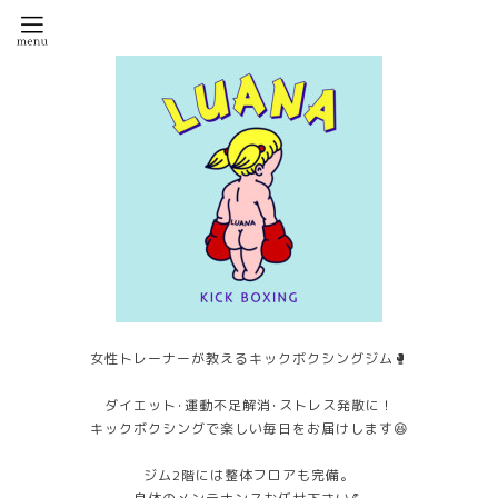
女性トレーナーが教えるキックボクシングジム🥊
ダイエット･運動不足解消･ストレス発散に！
キックボクシングで楽しい毎日をお届けします😆
ジム2階には整体フロアも完備。