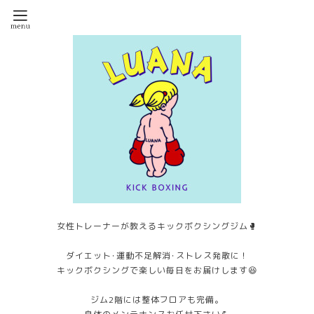
女性トレーナーが教えるキックボクシングジム🥊
ダイエット･運動不足解消･ストレス発散に！
キックボクシングで楽しい毎日をお届けします😆
ジム2階には整体フロアも完備。