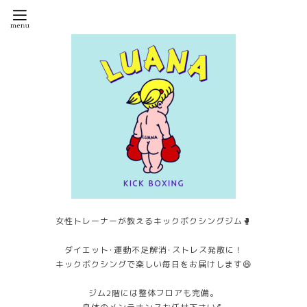
女性トレーナーが教えるキックボクシングジム🥊
ダイエット･運動不足解消･ストレス発散に！
キックボクシングで楽しい毎日をお届けします😆
ジム2階には整体フロアも完備。