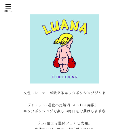
女性トレーナーが教えるキックボクシングジム🥊
ダイエット･運動不足解消･ストレス発散に！
キックボクシングで楽しい毎日をお届けします😆
ジム2階には整体フロアも完備。