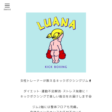
女性トレーナーが教えるキックボクシングジム🥊
ダイエット･運動不足解消･ストレス発散に！
キックボクシングで楽しい毎日をお届けします😆
ジム2階には整体フロアも完備。