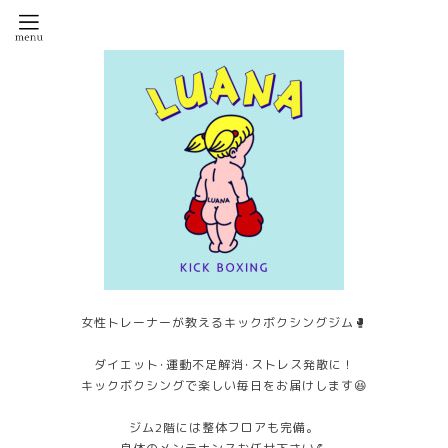
女性トレーナーが教えるキックボクシングジム🥊
ダイエット･運動不足解消･ストレス発散に！
キックボクシングで楽しい毎日をお届けします😆
ジム2階には整体フロアも完備。