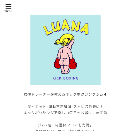
女性トレーナーが教えるキックボクシングジム🥊
ダイエット･運動不足解消･ストレス発散に！
キックボクシングで楽しい毎日をお届けします😆
ジム2階には整体フロアも完備。