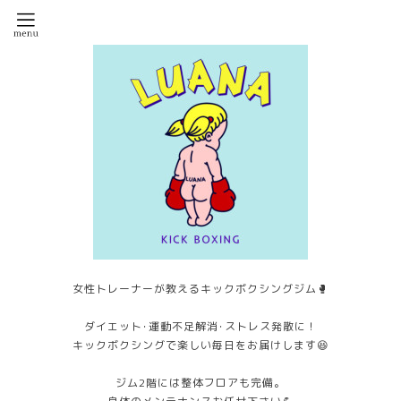
女性トレーナーが教えるキックボクシングジム🥊
ダイエット･運動不足解消･ストレス発散に！
キックボクシングで楽しい毎日をお届けします😆
ジム2階には整体フロアも完備。