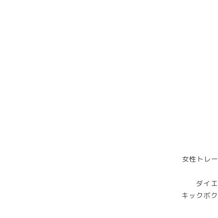
女性トレー
ダイエ
キックボク