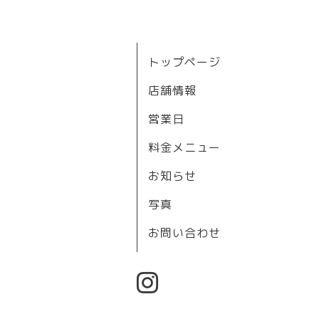
トップページ
店舗情報
営業日
料金メニュー
お知らせ
写真
お問い合わせ