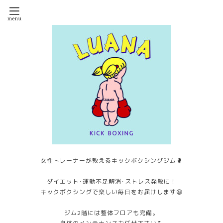
女性トレーナーが教えるキックボクシングジム🥊
ダイエット･運動不足解消･ストレス発散に！
キックボクシングで楽しい毎日をお届けします😆
ジム2階には整体フロアも完備。