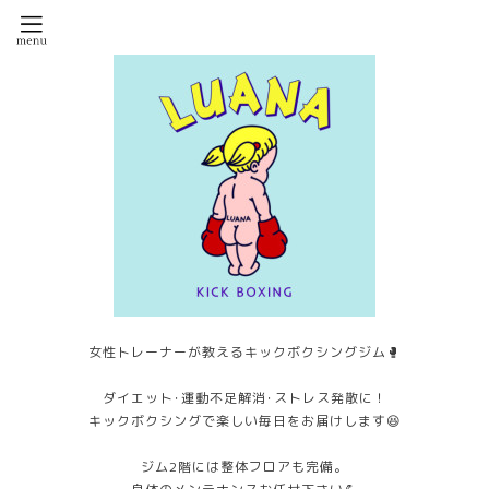
女性トレーナーが教えるキックボクシングジム🥊
ダイエット･運動不足解消･ストレス発散に！
キックボクシングで楽しい毎日をお届けします😆
ジム2階には整体フロアも完備。