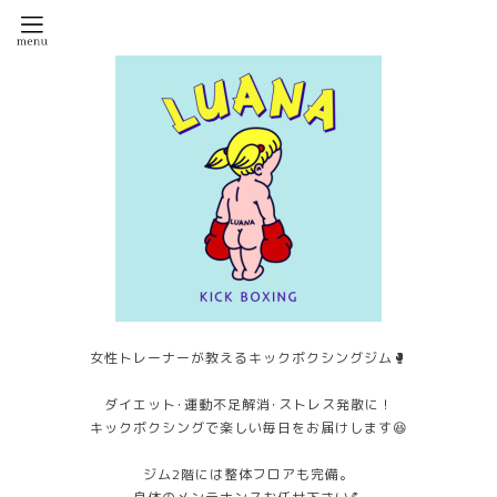
女性トレーナーが教えるキックボクシングジム🥊
ダイエット･運動不足解消･ストレス発散に！
キックボクシングで楽しい毎日をお届けします😆
ジム2階には整体フロアも完備。