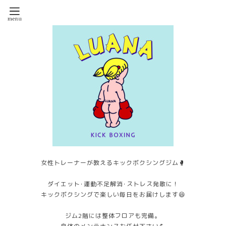
女性トレーナーが教えるキックボクシングジム🥊
ダイエット･運動不足解消･ストレス発散に！
キックボクシングで楽しい毎日をお届けします😆
ジム2階には整体フロアも完備。