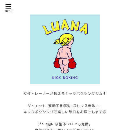
女性トレーナーが教えるキックボクシングジム🥊
ダイエット･運動不足解消･ストレス発散に！
キックボクシングで楽しい毎日をお届けします😆
ジム2階には整体フロアも完備。