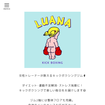
女性トレーナーが教えるキックボクシングジム🥊
ダイエット･運動不足解消･ストレス発散に！
キックボクシングで楽しい毎日をお届けします😆
ジム2階には整体フロアも完備。