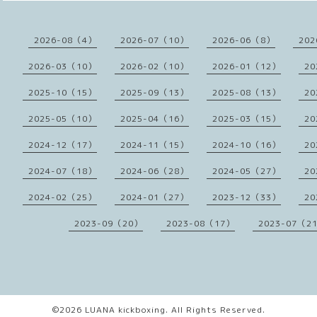
2026-08（4）
2026-07（10）
2026-06（8）
202
2026-03（10）
2026-02（10）
2026-01（12）
20
2025-10（15）
2025-09（13）
2025-08（13）
20
2025-05（10）
2025-04（16）
2025-03（15）
20
2024-12（17）
2024-11（15）
2024-10（16）
20
2024-07（18）
2024-06（28）
2024-05（27）
20
2024-02（25）
2024-01（27）
2023-12（33）
20
2023-09（20）
2023-08（17）
2023-07（2
©2026
LUANA kickboxing
. All Rights Reserved.