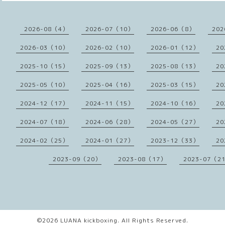
2026-08（4）
2026-07（10）
2026-06（8）
202
2026-03（10）
2026-02（10）
2026-01（12）
20
2025-10（15）
2025-09（13）
2025-08（13）
20
2025-05（10）
2025-04（16）
2025-03（15）
20
2024-12（17）
2024-11（15）
2024-10（16）
20
2024-07（18）
2024-06（28）
2024-05（27）
20
2024-02（25）
2024-01（27）
2023-12（33）
20
2023-09（20）
2023-08（17）
2023-07（2
©2026
LUANA kickboxing
. All Rights Reserved.