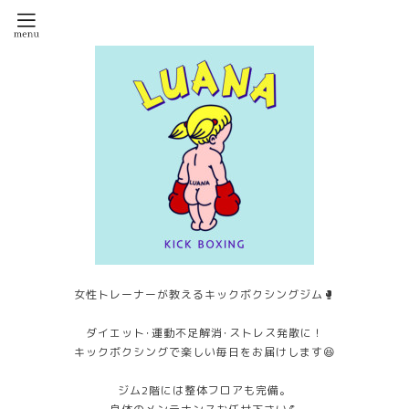
女性トレーナーが教えるキックボクシングジム🥊
ダイエット･運動不足解消･ストレス発散に！
キックボクシングで楽しい毎日をお届けします😆
ジム2階には整体フロアも完備。