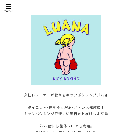
女性トレーナーが教えるキックボクシングジム🥊
ダイエット･運動不足解消･ストレス発散に！
キックボクシングで楽しい毎日をお届けします😆
ジム2階には整体フロアも完備。